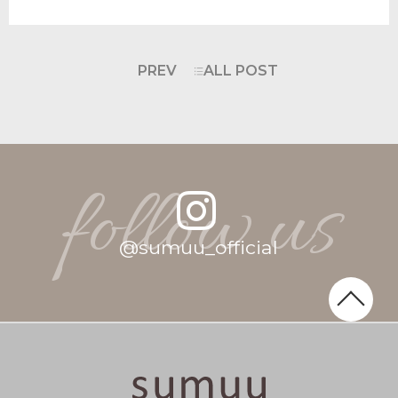
PREV
ALL POST
follow us
@
s
u
m
u
u
_
o
f
f
i
c
i
a
l