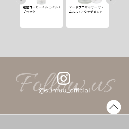
計量スプー
電動コーヒーミル ラミル /
フードプロセッサー ザ・
コンパク
ブラック
ムルル 3アタッチメント
Follow us
@
s
u
m
u
u
_
o
f
f
i
c
i
a
l