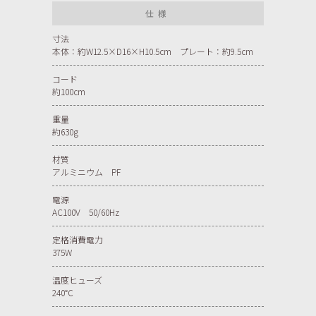
仕様
寸法
本体：約W12.5×D16×H10.5cm プレート：約9.5cm
コード
約100cm
重量
約630g
材質
アルミニウム PF
電源
AC100V 50/60Hz
定格消費電力
375W
温度ヒューズ
240℃