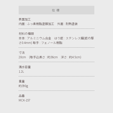
仕様
表面加工
内面 : ふっ素樹脂塗膜加工 外面 : 耐熱塗装
材料の種類
本体 : アルミニウム合金 はり底 : ステンレス鋼(底の厚
さ0.4mm) 取手 : フェノール樹脂
寸法
20cm (取手込長さ : 約36cm 深さ : 約4.5cm)
満水容量
1.2L
重量
約390g
品番
MCK-157