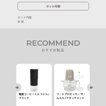
セット内容
セット内容
本 体
RECOMMEND
おすすめ製品
計量スプー
電動コーヒーミル ラミル /
フードプロセッサー ザ・
コンパク
ブラック
ムルル 3アタッチメント