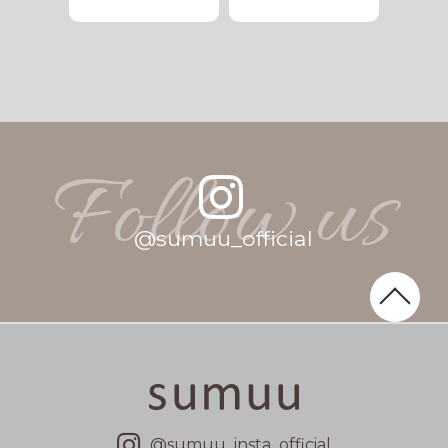
Follow us
@
s
u
m
u
u
_
o
f
f
i
c
i
a
l
@sumuu_insta_official