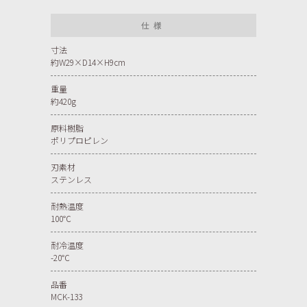
仕様
寸法
約W29×D14×H9cm
重量
約420g
原料樹脂
ポリプロピレン
刃素材
ステンレス
耐熱温度
100℃
耐冷温度
-20℃
品番
MCK-133