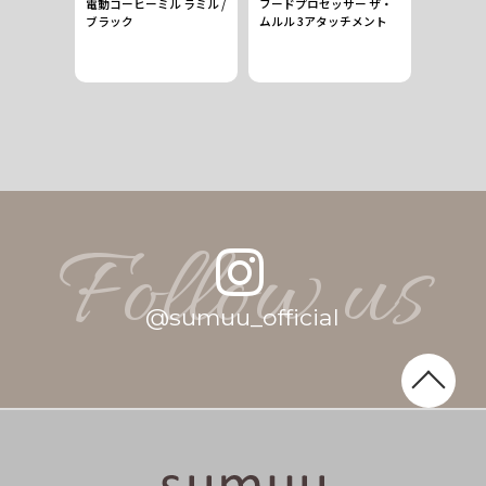
計量スプー
電動コーヒーミル ラミル /
フードプロセッサー ザ・
コンパク
ブラック
ムルル 3アタッチメント
Follow us
@
s
u
m
u
u
_
o
f
f
i
c
i
a
l