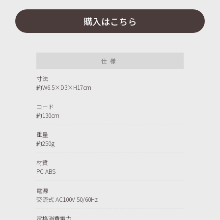
購入はこちら
仕様
寸法
約W6.5×D3×H17cm
コード
約130cm
重量
約250g
材質
PC ABS
電源
交流式 AC100V 50/60Hz
定格消費電力