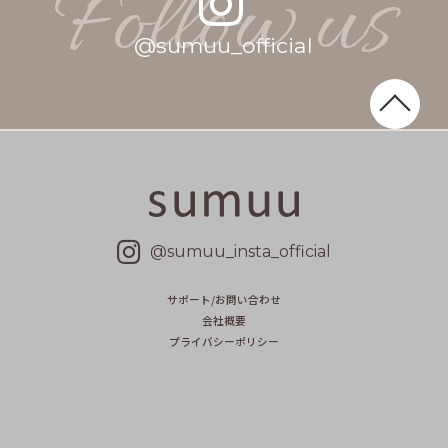
Follow us
@
s
u
m
u
u
_
o
f
f
i
c
i
a
l
@sumuu_insta_official
サポート/お問い合わせ
会社概要
プライバシーポリシー