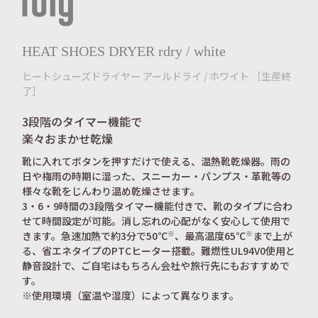
HEAT SHOES DRYER rdry / white
ヒートシューズドライヤー アールドライ / ホワイト ［生産終
了］
3段階のタイマー機能で
楽々おまかせ乾燥
靴に入れてボタンを押すだけで使える、温熱靴乾燥器。雨の
日や梅雨の時期に湿った、スニーカー・パンプス・革靴等の
様々な靴をじんわり温め乾燥させます。
3・6・9時間の3段階タイマー機能付きで、靴のタイプに合わ
せて時間設定が可能。消し忘れの心配がなく安心して使用で
きます。急速加熱で約3分で50℃
※
、最高温度65℃
※
まで上が
る、省エネタイプのPTCヒーター搭載。難燃性UL94V0使用と
静音設計で、ご自宅はもちろん会社や旅行先にもおすすめで
す。
※使用環境（室温や湿度）によって異なります。