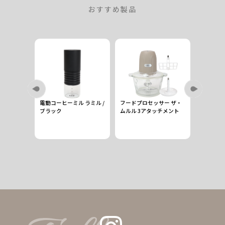
おすすめ製品
計量スプー
電動コーヒーミル ラミル /
フードプロセッサー ザ・
コンパク
ブラック
ムルル 3アタッチメント